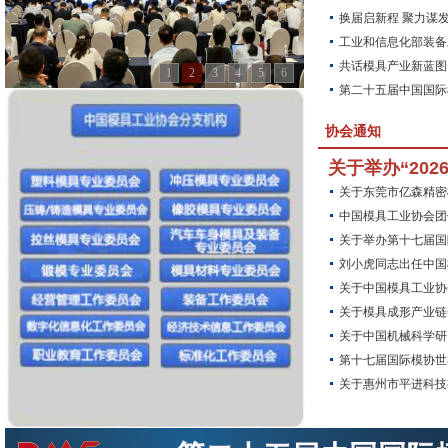
换届启新程 聚力谋发
工业和信息化部装备
共话模具产业新蓝图 
1
2
3
4
5
6
第二十五届中国国际
协会通知
关于举办“202
关于东莞市亿森精密
中国模具工业协会团
关于举办第十七届国
刘小虎同志出任中国
关于中国模具工业协
关于模具成形产业链
关于中国机械科学研
第十七届国际模协世
关于惠州市平进科技