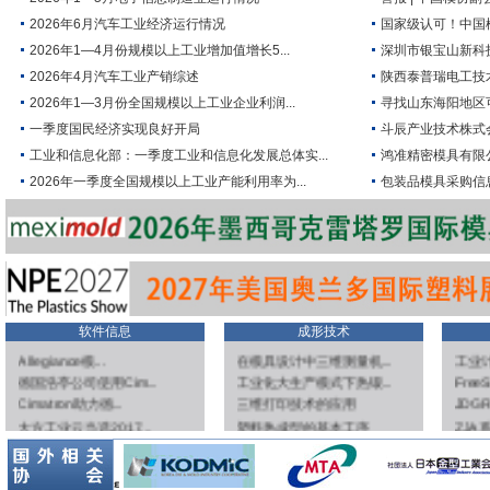
2026年6月汽车工业经济运行情况
国家级认可！中国模
2026年1—4月份规模以上工业增加值增长5...
深圳市银宝山新科
2026年4月汽车工业产销综述
陕西泰普瑞电工技术
2026年1—3月份全国规模以上工业企业利润...
寻找山东海阳地区
一季度国民经济实现良好开局
斗辰产业技术株式
工业和信息化部：一季度工业和信息化发展总体实...
鸿准精密模具有限
2026年一季度全国规模以上工业产能利用率为...
包装品模具采购信
软件信息
成形技术
解密随形冷却
汽车冲压件小知识
GF加
Allegiance模...
在模具设计中三维测量机...
工业计
德国浩亭公司使用Cim...
工业化大生产模式下热锻...
FreeS
Cimatron助力德...
三维打印技术的应用
JDGR
大方工业云当选2017...
塑料热成型的基本工序
ZJA
【大众日报】华天软件：...
“增材制造”随形水道引...
CAM
信息化、自动化、智能化...
数控伺服液压机是当前液...
CUT 
数码大方助力“互联网+...
数控精密机械压力机及其...
精密线