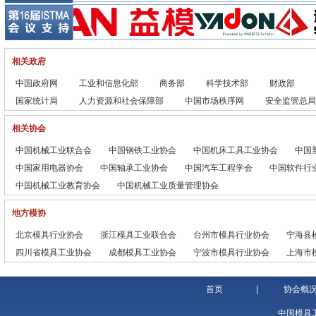
大方工业云有效提升中小...
热成形技术汽车轻量化的...
电极加
2017年首场国产工业...
堆焊曲轴锻模高效加工技...
合理选
融合 突破 创新 构建...
侧围外板成形仿真及工艺...
刀具修
模具制造2025之企业...
蔡司20
相关政府
2017年Tebis中...
中国企
Tebis助力您的模具...
德克尔
中国政府网
工业和信息化部
商务部
科学技术部
财政部
Tebis离线和交互式...
高速硬
国家统计局
人力资源和社会保障部
中国市场秩序网
安全监管总局
Tebis安全的交换数...
GC10
数码大方2016年十大...
山高刀
相关协会
Tebis中国再创新高...
德马吉C
中国机械工业联合会
中国钢铁工业协会
中国机床工具工业协会
中国
华天软件荣获“智能服务...
SView：3D可视化...
中国家用电器协会
中国轴承工业协会
中国汽车工程学会
中国软件行
中国机械工业教育协会
中国机械工业质量管理协会
地方模协
北京模具行业协会
浙江模具工业联合会
台州市模具行业协会
宁海县
四川省模具工业协会
成都模具工业协会
宁波市模具行业协会
上海市
首页
|
协会概
中国模具