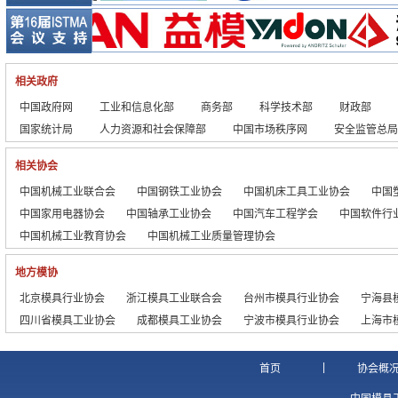
大方工业云有效提升中小...
热成形技术汽车轻量化的...
电极加
2017年首场国产工业...
堆焊曲轴锻模高效加工技...
合理选
融合 突破 创新 构建...
侧围外板成形仿真及工艺...
刀具修
模具制造2025之企业...
蔡司20
相关政府
2017年Tebis中...
中国企
Tebis助力您的模具...
德克尔
中国政府网
工业和信息化部
商务部
科学技术部
财政部
Tebis离线和交互式...
高速硬
国家统计局
人力资源和社会保障部
中国市场秩序网
安全监管总局
Tebis安全的交换数...
GC10
数码大方2016年十大...
山高刀
相关协会
Tebis中国再创新高...
德马吉C
中国机械工业联合会
中国钢铁工业协会
中国机床工具工业协会
中国
华天软件荣获“智能服务...
SView：3D可视化...
中国家用电器协会
中国轴承工业协会
中国汽车工程学会
中国软件行
中国机械工业教育协会
中国机械工业质量管理协会
地方模协
北京模具行业协会
浙江模具工业联合会
台州市模具行业协会
宁海县
四川省模具工业协会
成都模具工业协会
宁波市模具行业协会
上海市
|
首页
协会概