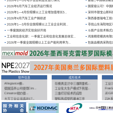
2026年1—5月电子信息制造业运行情况
喜报 | 中国模协副
2026年6月汽车工业经济运行情况
国家级认可！中国模
2026年1—4月份规模以上工业增加值增长5...
深圳市银宝山新科
2026年4月汽车工业产销综述
陕西泰普瑞电工技术
2026年1—3月份全国规模以上工业企业利润...
寻找山东海阳地区
一季度国民经济实现良好开局
斗辰产业技术株式
工业和信息化部：一季度工业和信息化发展总体实...
鸿准精密模具有限
2026年一季度全国规模以上工业产能利用率为...
包装品模具采购信
解密随形冷却
汽车冲压件小知识
GF加
软件信息
成形技术
Allegiance模...
在模具设计中三维测量机...
工业计
德国浩亭公司使用Cim...
工业化大生产模式下热锻...
FreeS
Cimatron助力德...
三维打印技术的应用
JDGR
大方工业云当选2017...
塑料热成型的基本工序
ZJA
【大众日报】华天软件：...
“增材制造”随形水道引...
CAM
信息化、自动化、智能化...
数控伺服液压机是当前液...
CUT 
数码大方助力“互联网+...
数控精密机械压力机及其...
精密线