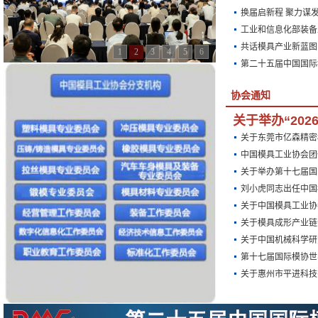
换届启新程 聚力谋发
工业和信息化部装备
共话模具产业新蓝图 
1
2
3
4
5
6
第二十五届中国国际
协会通知
关于举办“202
关于东莞市亿森精密
中国模具工业协会团
关于举办第十七届国
刘小虎同志出任中国
关于中国模具工业协
关于模具成形产业链
关于中国机械科学研
第十七届国际模协世
关于惠州市平进科技