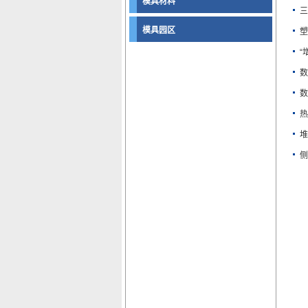
模具材料
三
模具园区
塑
“
数
数
热
堆
侧