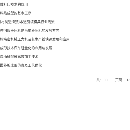
维打印技术的应用
料热成型的基本工序
增材制造”随形水道引领模具行业潮流
控伺服液压机是当前液压机的发展方向
控精密机械压力机及其生产线快速发展和应用
成形技术汽车轻量化的应用与发展
焊曲轴锻模高效加工技术
围外板成形仿真及工艺优化
共： 11 页码： 1/