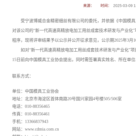
来源：
时间：
2025-03-09 1
受
宁波博威合金精密细丝有限公司
的委托，并依据《中国模具
对该公司的
“
新一代高速高精放电加工用丝成套技术研发与产业化
”
程序，现将评审结果予以公示并公开征求意见，公示期
202
5
年
3月
1
如对
“
新一代高速高精放电加工用丝成套技术研发与产业化
”
项
15
日前向中国模具工业协会提出，同时需签署真实姓名、所在单位
联系方式：
单位：中国模具工业协会
地址：北京市海淀区首体南路
20号国兴家园4号楼505/506室
电话：
010-88356465
传真：
010-88356461
手机：
13366837943
网站：
www.cdmia.com.cn