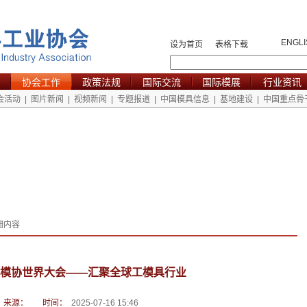
ENGLI
设为首页
表格下载
协会工作
政策法规
国际交流
国际模展
行业资讯
会活动
|
图片新闻
|
视频新闻
|
专题报道
|
中国模具信息
|
基地建设
|
中国重点骨
细内容
模协世界大会——汇聚全球工模具行业
来源：
时间：
2025-07-16 15:46