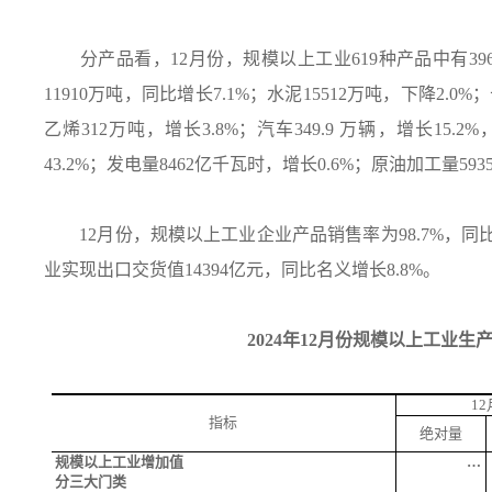
分产品看，
12
月份，规模以上工业
619
种产品中有
39
11910
万吨，同比增长
7.1%
；水泥
15512
万吨，下降
2.0%
；
乙烯
312
万吨，增长
3.8%
；汽车
349.9
万辆，增长
15.2%
43.2%
；发电量
8462
亿千瓦时，增长
0.6%
；原油加工量
593
12
月份，规模以上工业企业产品销售率为
98.7%
，同
业实现出口交货值
14394
亿元，同比名义增长
8.8%
。
2024
年
12
月份规模以上工业生
12
指标
绝对量
规模以上工业增加值
…
分三大门类