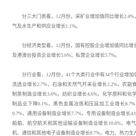
分三大门类看，
12
月份，采矿业增加值同比增长
2.4%
气及水生产和供应业增长
1.1%
。
分经济类型看，
12
月份，国有控股企业增加值同比增
及港澳台投资企业增长
5.6%
；私营企业增长
5.7%
。
分行业看，
12
月份，
41
个大类行业中有
34
个行业增加
洗选业增长
2.7%
，石油和天然气开采业增长
2.2%
，农副
制茶制造业增长
3.6%
，纺织业增长
4.6%
，化学原料和化
制品业下降
0.1%
，黑色金属冶炼和压延加工业增长
8.7%
9.7%
，通用设备制造业增长
7.7%
，专用设备制造业增长
4.
船舶、航空航天和其他运输设备制造业增长
10.6%
，电气
机、通信和其他电子设备制造业增长
8.7%
，电力、热力生