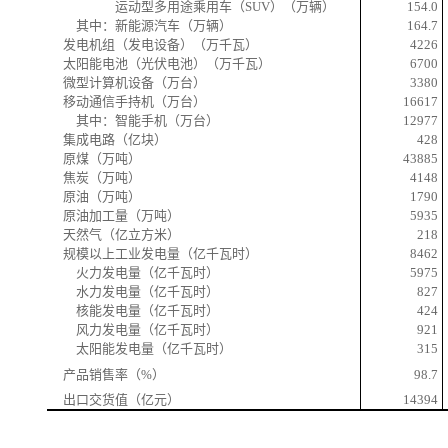
运动型多用途乘用车（
SUV
）（万辆）
154.0
其中：新能源汽车（万辆）
164.7
发电机组（发电设备）（万千瓦）
4226
太阳能电池（光伏电池）（万千瓦）
6700
微型计算机设备（万台）
3380
移动通信手持机（万台）
16617
其中：智能手机（万台）
12977
集成电路（亿块）
428
原煤（万吨）
43885
焦炭（万吨）
4148
原油（万吨）
1790
原油加工量（万吨）
5935
天然气（亿立方米）
218
规模以上工业发电量（亿千瓦时）
8462
火力发电量（亿千瓦时）
5975
水力发电量（亿千瓦时）
827
核能发电量（亿千瓦时）
424
风力发电量（亿千瓦时）
921
太阳能发电量（亿千瓦时）
315
产品销售率（
%
）
98.7
出口交货值（亿元）
14394