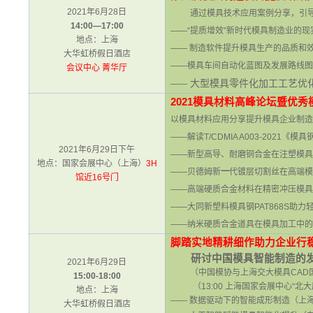
2021年6月28日
通过模具技术应用案例分享，引
14:00
—17:00
——“提质增效”新时代模具制造业的现
地点：上海
—— 制造软件提升模具生产的品质和
大华虹桥假日酒店
——模具车间自动化蓝图及发展路线图
会议中心 菁华厅
大型模具零件化加工工艺优
——
2021
模具材料高峰论坛暨优秀
以模具材料应用分享提升模具企业制造
——解读T/CDMIA A003-2021
2021年6月29日下午
——新型高导、耐磨铜合金在注塑模具
地点：国家会展中心（上海）
3H
——贝德姆新
一
代镀层切割丝在高端模
馆近16号门
——高端硬质合金材料在精密冲压模具
——大同新塑料模具钢PAT868S助力
——纳米硬质合金道具在模具加工中的
脚踏实地精耕细作助力企业行
研讨中国模具智能制造的
2021年6月29日
（中国模协与上海交大模具CAD
15:00
-
18:00
（13:00 上海国家会展中心“
地点：上海
—— 数据驱动下的智能成形制造
（上
大华虹桥假日酒店