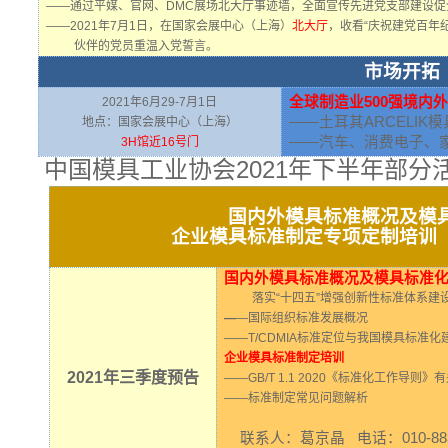
——通过平媒、官网、DMC展场北大厅事迹墙，全面宣传先进党支部建设促
——2021年7月1日，在国家会展中心（上海）
北大厅
，收看“庆祝建党百年
伙伴的党员重温入党誓言。
市场开拓
全球制造业500强境内
2021年6月29-7月1日
——
土耳其
ARCELIK
模
地点：国家会展中心（上海）
——汽车、消费电子、
3H
馆近16号门
中国模具工业协会2021年下半年部分
国内外模具标准概况及模
企业模具标准制定专项定制培训
国内外模具标准概况及模具标准
落实“十四五”增强创新性标准体系建
—
—国际组织标准发展概况
——T/CDMIA标准定位与我国模具标准化
企业模具标准制定培训
2021
年三季度预告
——GB/T 1.1 2020《标准化工作导
——标准制定常见问题解析
联系人：葛京晶 电话：010-883