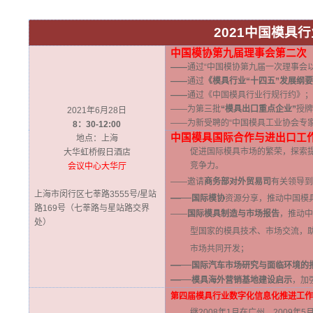
2021
中国模具行
中国模协第九届理事会第二次
——
通过“中国模协第九届一次理事会
——
通过
《模具行业“十四五”发展纲
——
通过《中国模具行业行规行约》；
——为第三批
“模具出口重点企业”
授牌
2021年6月28日
——为新受聘的“中国模具工业协会专家
8
：30-12:00
中国模具国际合作与进出口工
地点：上海
促进国际模具市场的繁荣，探索
大华虹桥假日酒店
竞争力。
会议中心大华厅
——邀请
商务部对外贸易司
有关领导到
上海市闵行区七莘路3555号/星站
—
—
国际模协
资源分享，推动中国模
路169号（七莘路与星站路交界
——
国际模具制造与市场报告
，推动中
处）
型国家的模具技术、市场交流，助
市场共同开发；
—
—
国际汽车市场研究与面临环境的
—
—
模具海外营销基地建设启示
，加
第四届模具行业数字化信息化推进工作
继2008年1月在广州、2009