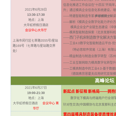
信息化推进工作会议在“十四五”开局
2021年6月28日
升；通过模具企业信息化系统建设，增
13:30-17:30
——特邀智能制造专家
李培根院士
解读
地点：上海
——解析《模具企业数字化能力评价方
大华虹桥假日酒店
模具企业全产业链生态建设
（中
会议中心大华厅
——模具智能制造探索
（北京发那科机
西门子机床制造数字化解决方
——
上海市闵行区七莘路3555号/星站
——工业4.0数字化智能制造云平台-
路169号（七莘路与星站路交界
（特必思软件贸易（上海）有限
处）
——精益制造与制造业数字转型
（苏州
——工业互联网助力模具数字化转型升
——工模具制造中的工业4.0-基于数
（德国弗劳恩霍夫应用研究亚琛模
高峰论坛
2021年6月27日
新起点
新征程
新格局——拥抱
19:00-21:30
地点：上海
数字化下模具与终端用户行业领
大华虹桥假日酒店
会议中心 菁
针对性交流
(
中国模协与北京发那科主办
华厅
第四届模具制造装备提质增效