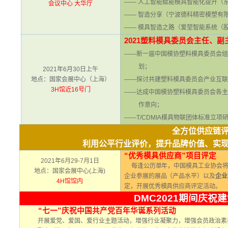
—— 人工智能赋能模具智能化提升
（
会议中心 大华厅
—— 智造分享
（宁波德科精密模塑有
—— 模具智造之路
（爱堃智能系统（
2021
塑料模具委员会主任、副
——新一届中国模协塑料模具委员会组
划；
2021年6月30日上午
地点：国家会展中心（上海）
——探讨共建塑料模具委员会产业互联
3H
馆近16号门
——达成中国模协塑料模具委员会各主
作意向；
——T/CDMIA模具物联团体标准立项
全方位供应链
利用公平行业评价，提升品牌价值、实
“优秀模具供应商”项目评定
2021年6月29-7月1日
每逢公历单年，中国模具工业协会将
地点：国家会展中心(上海)
企业参展的展品（产品水平）以及
企业
4H
馆馆内
定，开展优秀模具供应商评定活动。
DMC2021
期间庆祝建
“七一”庆祝中国共产党百年华诞系列活动
开展爱党、爱国、爱行业主题活动，增强行业凝聚力，增强会员政治素