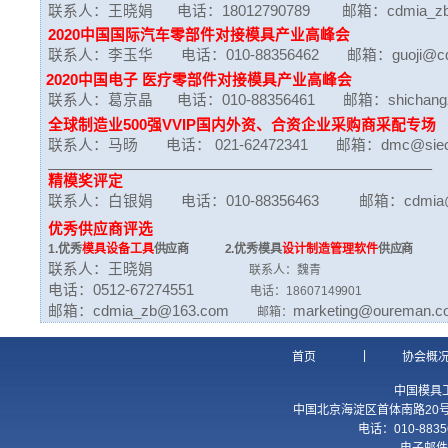
联系人：王晓娟 电话：
18012790789
邮箱：
cdmia_z
2020
中国国际汽车零部件对接模具产业高峰会
联系人：李玉华 电话：010-88356462 邮箱：
guoji@c
2020
中国电子 医疗零部件对接模具产业高峰会
联系人：葛京晶 电话：010-88356461 邮箱：
shichan
全球制造业500强VVIP国内外资、合资企业采购商采配专场
联系人：马旸 电话： 021-62472341 邮箱：
dmc@siec
精模奖评定
联系人：白银娟 电话：010-88356463 邮箱：
cdmia
优秀供应商评选
1.
优秀
模具设备工具
供应商 2.优秀模具
设计制造管理软件
供应商 
联系人：王晓娟
联系人：魏青 联
电话：0512-67274551
电话：18607149901 电
邮箱：
cdmia_zb@163.com
marketing@oureman.c
邮箱：
|
首页
协会概
中国模具
中国北京海淀区首体南路20号国
电话：010-8835