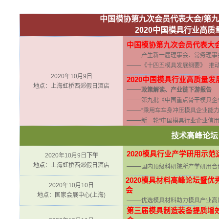
中国模协第九次会员代表大会/第
2020
中国模具行业高质
中国模协第九次会员代表大
——
产生新一届理事会、常务理事
——
《十四五模具发展纲要》 推
2020年10月9日
2020
中国模具行业高质量发
地点：上海虹桥西郊假日酒店
——
政策解读、产业链下游报告
——
第九批《中国重点骨干模具企
——
“乘用车车身冲压模具企业能力
——
新一轮“中国模具行业企业信
技术高峰论坛
2020
模具行业产学研用示范
2020年10月9日
下午
地点：上海虹桥西郊假日酒店
——
国内顶级科研院所产学研用合
2020
模具材料高峰论坛暨优
2020年10月10日
会
地点：国家会展中心(上海)
——
优选模具材料助力模具产业高
第三届模具制造装备提质增